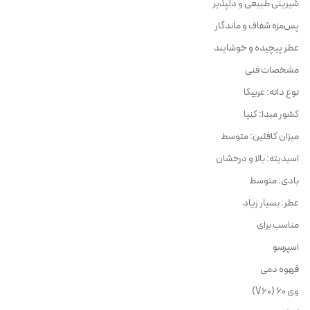
شیرینی طبیعی و دلپذیر
پس‌مزه شفاف و ماندگار
عطر پیچیده و خوشایند
مشخصات فنی
نوع دانه: عربیکا
کشور مبدا: کنیا
میزان کافئین: متوسط
اسیدیته: بالا و درخشان
بادی: متوسط
عطر: بسیار زیاد
مناسب برای
اسپرسو
قهوه دمی
وی ۶۰ (V60)