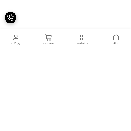
خانه
دسته‌بندی
سبد خرید
پروفایل
دسترسی سریع
تماس با ما
شکایات
درباره ما
قوانین و مقررات
شماره تماس
09120356638