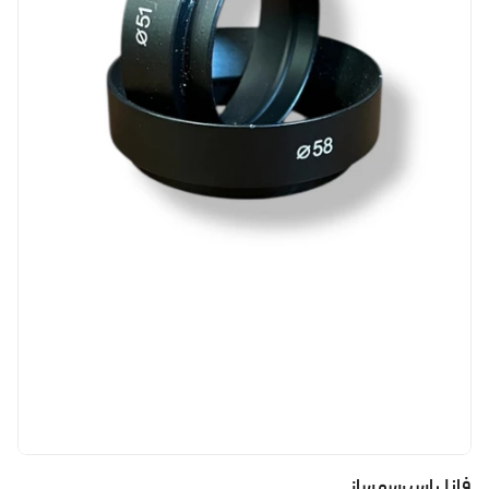
فانل اسپرسو ساز