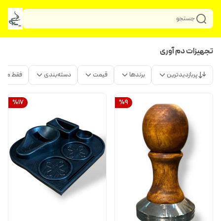
جستجو
تجهیزات دم آوری
پربازدیدترین
برندها
قیمت
دسته‌بندی
فقط محص
%
17
%
9