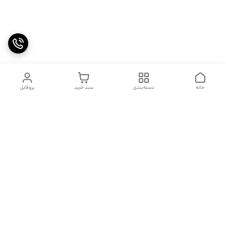
خانه
دسته‌بندی
سبد خرید
پروفایل
دسترسی سریع
تماس با ما
شکایات
درباره ما
قوانین و مقررات
شماره تماس
09120356638